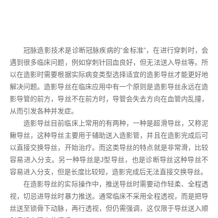
冠脉造影技术是诊断冠脉疾病的“金标准”，在进行穿刺时，会
遇到很多临床问题，例如穿刺针回血良好，但无法送入导丝等。所
以在造影时需要根据实际病变类型选择适宜的造影导丝才能更好地
解决问题。造影导丝在临床应用中有一个原则是造影导丝永远在造
影导管的前方，导丝不在前方时，导管会失去方向在血管内乱撞，
从而引发各种并发症。
造影导丝目前临床上常用的有两种，一种是超滑导丝，又称泥
鳅导丝，这种导丝主要用于辅助送入造影管，并且在造影完成后可
以直接交换导丝，开始治疗。而这类导丝的特点就是非常滑，比较
容易进入分支。另一种导丝是J型导丝，也是诊断导丝这种导丝不
容易进入分支，但是长度比较短，造影完成后无法直接交换导丝。
在造影导丝的实际操作中，推送导丝时需要动作轻柔、全程透
视，切忌进导丝时暴力推送。通常临床不采用全程透视，而是把导
丝送至锁骨下动脉，再行透视，但仍需强调，这仅限于导丝送入顺