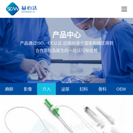
产品中心
产品通过ISO、CE认证,远销30多个国家和地区得到
合作医院及医生的一致认可和信赖
麻醉
影像
介入
泌尿
妇科
骨科
OEM