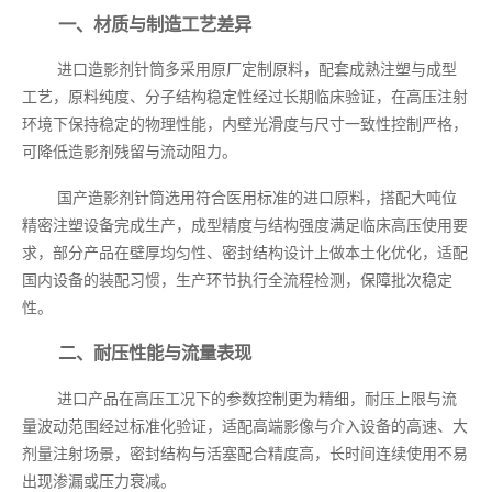
一、材质与制造工艺差异
进口造影剂针筒多采用原厂定制原料，配套成熟注塑与成型
工艺，原料纯度、分子结构稳定性经过长期临床验证，在高压注射
环境下保持稳定的物理性能，内壁光滑度与尺寸一致性控制严格，
可降低造影剂残留与流动阻力。
国产造影剂针筒选用符合医用标准的进口原料，搭配大吨位
精密注塑设备完成生产，成型精度与结构强度满足临床高压使用要
求，部分产品在壁厚均匀性、密封结构设计上做本土化优化，适配
国内设备的装配习惯，生产环节执行全流程检测，保障批次稳定
性。
二、耐压性能与流量表现
进口产品在高压工况下的参数控制更为精细，耐压上限与流
量波动范围经过标准化验证，适配高端影像与介入设备的高速、大
剂量注射场景，密封结构与活塞配合精度高，长时间连续使用不易
出现渗漏或压力衰减。