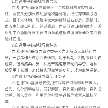
1.血透用中心静脉导管含义
血透用中心静脉导管是人工合成材料的双腔导管，
红、蓝管头分别代表动脉端和静脉端。通过穿刺皮肤方
式，置于人体胸、腹腔中较大的静脉或右心房。透析时，
血液由红端口引出，经过滤后，再从蓝端口输回体内。透
析用中心静脉导管主要作为血液透析过渡血管通路或血管
通路使用。
2.血透用中心静脉导管种类
血透用中心静脉导管种类是分为无隧道无涤纶的导
管，一般是作为过渡血管通路，用于短期，相对来说比较
经济，但易感染。另一种是带隧道带涤纶的导管，这种一
般是用于长期，来代替实现血管的功能，成为血管通路。
3.血透用中心静脉导管使用过程
血透用中心静脉导管使用过程是通过颈部血管置入。
首先，充分消毒皮肤，局部麻醉，穿刺颈内静脉，穿刺成
功后，置入导丝，利用导丝引导将透析导管置入目标区
域。
血透用中心静脉导管是一种对卫生，材质要求非常严