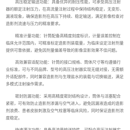
高压稳定输送功能：具备优异的耐压性能，可承受高压注射
器的额定注射压力，在高流量注射过程中保持结构稳定，无变形、
漏液现象，确保造影剂在高压下持续、稳定输送，满足影像检查对
造影剂流速与压力的精准要求。
精准计量功能：针筒配备高精度刻度标识，计量误差控制在
临床允许范围内，可精准标定造影剂装载量，为临床设定注射剂量
提供可靠依据，避免因剂量偏差导致的影像显影效果不佳问题。
高效兼容适配功能：针筒的接口规格、筒体尺寸等均遵循行
业标准，可与不同品牌、型号的高压注射器实现无缝对接，无需额
外适配部件，同时兼容造影剂与生理盐水的装载与切换输送，满足
多模式注射操作需求。
密封防漏功能：采用高精度密封结构设计，筒体与活塞配合
紧密，可有效防止造影剂渗漏与空气进入，避免因漏液造成的造影
剂浪费、患者皮肤刺激及空气栓塞等临床风险，同时保证造影剂浓
度稳定。
快速灌注功能：具备高流量输送特性，可配合高压注射器实