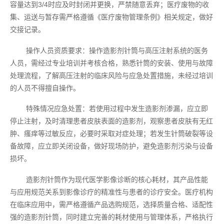
容量达到3/4时应及时封闭并更换，严禁随意丢弃；医疗废物的收
集、运送与暂存需严格遵循《医疗废物管理条例》相关规定，做好
交接记录。
操作人员资质要求：操作造影剂针筒与高压注射系统的医务
人员，需经过专业培训并考核合格，熟悉针筒的安装、使用与故障
处理流程，了解高压注射的临床风险与应急处置措施，未经过培训
的人员不得擅自操作。
特殊情况应急处置：若使用过程中发生造影剂渗漏，应立即
停止注射，及时清理患者皮肤表面的造影剂，观察患者皮肤有无红
肿、瘙痒等过敏反应，必要时采取对症处理；若发生针筒破裂等设
备故障，应立即关闭设备，做好现场防护，避免造影剂污染与设备
损坏。
造影剂针筒作为现代医学影像诊断的核心耗材，其产品性能
与应用规范关系到影像诊疗的精准性与患者的诊疗安全。医疗机构
在临床应用中，需严格遵循产品选购规范，选择质量合格、适配性
强的造影剂针筒，同时建立完善的耗材使用与管理体系，严格执行