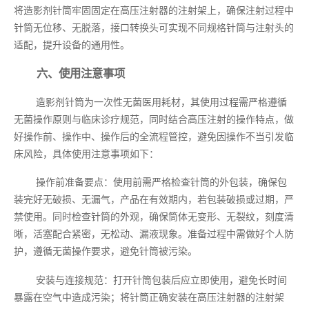
将造影剂针筒牢固固定在高压注射器的注射架上，确保注射过程中
针筒无位移、无脱落，接口转换头可实现不同规格针筒与注射头的
适配，提升设备的通用性。
六、使用注意事项
造影剂针筒为一次性无菌医用耗材，其使用过程需严格遵循
无菌操作原则与临床诊疗规范，同时结合高压注射的操作特点，做
好操作前、操作中、操作后的全流程管控，避免因操作不当引发临
床风险，具体使用注意事项如下：
操作前准备要点：使用前需严格检查针筒的外包装，确保包
装完好无破损、无漏气，产品在有效期内，若包装破损或过期，严
禁使用。同时检查针筒的外观，确保筒体无变形、无裂纹，刻度清
晰，活塞配合紧密，无松动、漏液现象。准备过程中需做好个人防
护，遵循无菌操作要求，避免针筒被污染。
安装与连接规范：打开针筒包装后应立即使用，避免长时间
暴露在空气中造成污染；将针筒正确安装在高压注射器的注射架