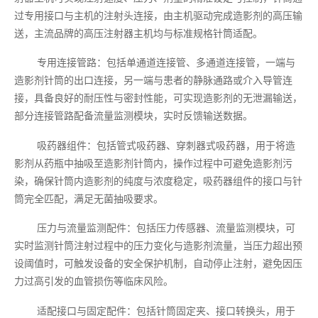
过专用接口与主机的注射头连接，由主机驱动完成造影剂的高压输
送，主流品牌的高压注射器主机均与标准规格针筒适配。
专用连接管路：包括单通道连接管、多通道连接管，一端与
造影剂针筒的出口连接，另一端与患者的静脉通路或介入导管连
接，具备良好的耐压性与密封性能，可实现造影剂的无泄漏输送，
部分连接管路配备流量监测模块，实时反馈输送数据。
吸药器组件：包括管式吸药器、穿刺器式吸药器，用于将造
影剂从药瓶中抽吸至造影剂针筒内，操作过程中可避免造影剂污
染，确保针筒内造影剂的纯度与浓度稳定，吸药器组件的接口与针
筒完全匹配，满足无菌抽吸要求。
压力与流量监测配件：包括压力传感器、流量监测模块，可
实时监测针筒注射过程中的压力变化与造影剂流量，当压力超出预
设阈值时，可触发设备的安全保护机制，自动停止注射，避免因压
力过高引发的血管损伤等临床风险。
适配接口与固定配件：包括针筒固定夹、接口转换头，用于