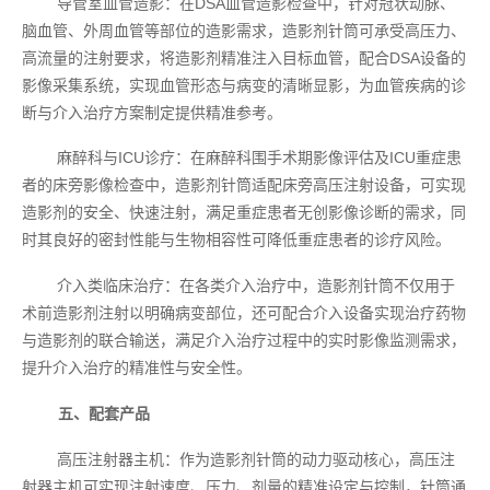
导管室血管造影：在DSA血管造影检查中，针对冠状动脉、
脑血管、外周血管等部位的造影需求，造影剂针筒可承受高压力、
高流量的注射要求，将造影剂精准注入目标血管，配合DSA设备的
影像采集系统，实现血管形态与病变的清晰显影，为血管疾病的诊
断与介入治疗方案制定提供精准参考。
麻醉科与ICU诊疗：在麻醉科围手术期影像评估及ICU重症患
者的床旁影像检查中，造影剂针筒适配床旁高压注射设备，可实现
造影剂的安全、快速注射，满足重症患者无创影像诊断的需求，同
时其良好的密封性能与生物相容性可降低重症患者的诊疗风险。
介入类临床治疗：在各类介入治疗中，造影剂针筒不仅用于
术前造影剂注射以明确病变部位，还可配合介入设备实现治疗药物
与造影剂的联合输送，满足介入治疗过程中的实时影像监测需求，
提升介入治疗的精准性与安全性。
五、配套产品
高压注射器主机：作为造影剂针筒的动力驱动核心，高压注
射器主机可实现注射速度、压力、剂量的精准设定与控制，针筒通