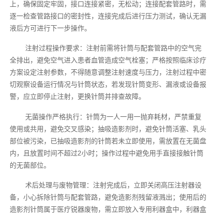
上，确保固定牢固，接口连接紧密，无松动；连接配套管路时，需
逐一检查管路接口的密封性，连接完成后进行压力测试，确认无漏
液后方可进行下一步操作。
注射过程操作要求：注射前需将针筒与配套管路中的空气完
全排出，避免空气进入患者血管造成空气栓塞；严格按照临床诊疗
方案设定注射参数，不得随意调整注射速度与压力，注射过程中密
切观察设备运行情况与针筒状态，若发现针筒变形、漏液或设备报
警，应立即停止注射，更换针筒并排查故障。
无菌操作严格执行：针筒为一人一用一抛弃耗材，严禁重复
使用或共用，避免交叉感染；抽吸造影剂时，避免针筒活塞、乳头
部位被污染，已抽吸造影剂的针筒若未立即使用，需放置在无菌盘
内，且放置时间不超过2小时；操作过程中避免用手直接接触针筒
的无菌部位。
术后处理与废物管理：注射完成后，立即关闭高压注射器设
备，小心拆除针筒与配套管路，避免造影剂残留液溅出；使用后的
造影剂针筒属于医疗锐器废物，需立即放入专用利器盒中，利器盒