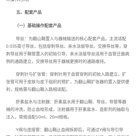
五、配套产品
（一）基础操作配套产品
导丝：为翻山鞘置入与器械输送的核心配套产品，主流适配
0.035英寸导丝，包括穿刺导丝、亲水涂层导丝、交换导丝等，穿
刺导丝用于鞘管置入的初始引导，亲水涂层导丝适用于血管迂曲病
例的通路建立，交换导丝用于器械更换时的通路维持。
穿刺针与扩张管：穿刺针用于血管穿刺的初始入路建立，扩
张管可用于皮肤与皮下组织的预扩，为翻山鞘扩张器的置入提供便
利，规格需与翻山鞘入路相适配。
肝素盐水与注射器：肝素盐水用于翻山鞘、导丝、导管等器
械的冲洗，防止血栓形成，注射器用于肝素盐水、造影剂的抽取与
注入，常规适配10ml、20ml规格。
Y阀与连接管：翻山鞘止血阀拆卸后，可通过Y阀与导引导