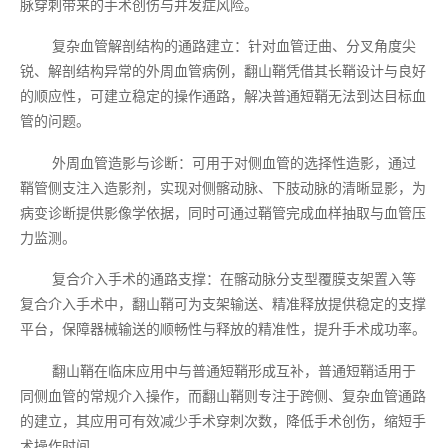
脉穿刺带来的手术创伤与并发症风险。
复杂血管解剖结构的通路建立：针对血管迂曲、分叉角度尖
锐、解剖结构异常的外周血管病例，翻山鞘凭借其长鞘设计与良好
的顺应性，可建立稳定的操作通路，解决普通短鞘无法到达目标血
管的问题。
外周血管造影与诊断：可用于对侧血管的选择性造影，通过
鞘管侧支注入造影剂，实现对侧髂动脉、下肢动脉的清晰显影，为
病变诊断提供影像学依据，同时可通过鞘管完成血样抽取与血管压
力监测。
复合介入手术的通路支撑：在髂动脉分支型覆膜支架置入等
复合介入手术中，翻山鞘可为支架输送、精准释放提供稳定的支撑
平台，保障器械输送的顺畅性与释放的精准性，提升手术成功率。
翻山鞘在临床应用中与普通短鞘形成互补，普通短鞘适用于
同侧血管的常规介入操作，而翻山鞘则专注于跨侧、复杂血管通路
的建立，其应用可有效减少手术穿刺次数，降低手术创伤，缩短手
术操作时间。