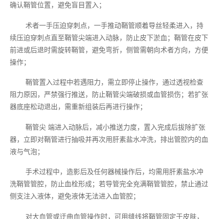
确认鞘管位置，避免盲目置入；
术者一手压迫穿刺点，一手推动鞘管顺着导丝轻柔进入，持
续压迫穿刺点直至鞘管尖端进入动脉，防止皮下淤血；鞘管在皮下
前进或后退时需旋转鞘管，避免弯折，侧管需朝向术者方向，方便
操作；
鞘管置入过程中若遇阻力，需立即停止操作，通过透视检查
阻力原因，严禁强行推送，防止鞘管尖端破损或血管损伤；若扩张
器底座松动退出，需重新组装后再进行操作；
鞘管尖 端进入动脉后，减小推送力度，置入完成后拔除扩张
器，立即对鞘管进行抽吸并再次用肝素盐水冲洗，排出管腔内的血
液与气泡；
手术过程中，造影后及任何器械操作后，均需用肝素盐水冲
洗鞘管管腔，防止血栓形成；若导管完全充满鞘管管腔，禁止通过
侧支注入液体，避免液体无法进入血管腔；
对大血管或迂曲血管操作时，可用缝线将鞘管固定于皮肤，