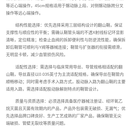
等近心端操作，45cm规格适用于髂动脉上段、对侧髂动脉跨分叉
操作等远心端操作。
结构性能选择：优先选择采用三层结构设计的翻山鞘，保证
支撑性与顺应性的平衡；需确认鞘管头端的不透X射线标记环显影
清晰，定位精准；检查止血阀的拆卸便利性与防逆流性能，确保拆
卸后鞘管可顺利与Y阀等器械连接；鞘管与扩张器的衔接需顺滑，
无明显卡顿，减少血管损伤风险。
适配性选择：需选择与临床常用导丝、导管规格相适配的翻
山鞘，导丝直径以0.035英寸为主流适配规格，确保导丝在鞘管内
顺畅移动；同时需考虑手术入路方式，股动脉入路为翻山鞘的主要
适用入路，需选择适配股动脉解剖特点的鞘管设计。
质量与资质选择：必须选择具备医疗器械注册证、经环氧乙
烷灭菌且灭菌有效期内的产品，产品外包装需无破损、无漏气；优
先选择品牌口碑良好、生产工艺成熟的厂家产品，确保鞘管无尖
端破损、管壁无裂纹等质量问题。