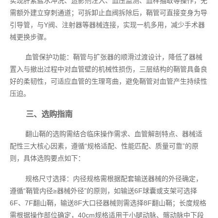
实现肝素盐水冲洗、造影剂注入、血压监测、血样抽取等操作，无
需额外建立穿刺通道；可拆卸止血阀拆除后，鞘管可直接变身为导
引导管，与Y阀、注射器等器械连接，实现一机多用，减少手术器
械更换步骤。
血管保护功能：鞘管与扩张器的顺滑过渡设计，降低了器械
置入与撤出过程中对血管壁的机械性损伤，三层结构的鞘管具备良
好的柔韧性，可适应血管的生理弯曲，避免鞘管对血管产生持续性
压迫。
三、选购指南
翻山鞘的选购需结合临床操作需求、血管解剖特点、器械适
配性三大核心因素，遵循“规格适配、性能匹配、质量可靠”的原
则，具体选购要点如下：
规格尺寸选择：内径规格需根据配套输送器械的外径确定，
遵循“鞘管内径≥器械外径”的原则，如输送6F球囊或支架可选择
6F、7F翻山鞘，输送8F大口径器械则需选择8F翻山鞘；长度规格
需根据操作部位确定，40cm规格适用于小腿动脉、髂动脉中下段