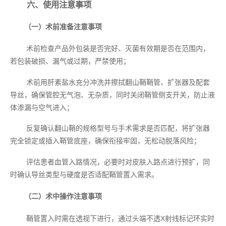
六、使用注意事项
（一）术前准备注意事项
术前检查产品外包装是否完好、灭菌有效期是否在范围内，
若包装破损、漏气或过期，严禁使用；
术前用肝素盐水充分冲洗并擦拭翻山鞘鞘管、扩张器及配套
导丝，确保管腔无气泡、无杂质，同时关闭鞘管侧支开关，防止液
体渗漏与空气进入；
反复确认翻山鞘的规格型号与手术需求是否匹配，将扩张器
完全锁定或插入鞘管底座，确保衔接牢固，无松动脱落风险；
评估患者血管入路情况，必要时对皮肤入路点进行预扩，同
时确认导丝类型与硬度是否适配鞘管置入需求。
（二）术中操作注意事项
鞘管置入时需在透视下进行，通过头端不透X射线标记环实时