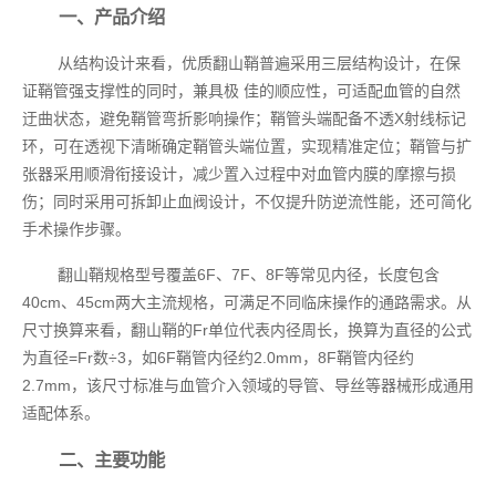
一、产品介绍
从结构设计来看，优质翻山鞘普遍采用三层结构设计，在保
证鞘管强支撑性的同时，兼具极 佳的顺应性，可适配血管的自然
迂曲状态，避免鞘管弯折影响操作；鞘管头端配备不透X射线标记
环，可在透视下清晰确定鞘管头端位置，实现精准定位；鞘管与扩
张器采用顺滑衔接设计，减少置入过程中对血管内膜的摩擦与损
伤；同时采用可拆卸止血阀设计，不仅提升防逆流性能，还可简化
手术操作步骤。
翻山鞘规格型号覆盖6F、7F、8F等常见内径，长度包含
40cm、45cm两大主流规格，可满足不同临床操作的通路需求。从
尺寸换算来看，翻山鞘的Fr单位代表内径周长，换算为直径的公式
为直径=Fr数÷3，如6F鞘管内径约2.0mm，8F鞘管内径约
2.7mm，该尺寸标准与血管介入领域的导管、导丝等器械形成通用
适配体系。
二、主要功能