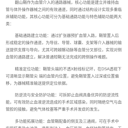
翻山鞘作为血管介入的通路器械，核心功能是建立并维持血
管与体外操作器械之间的有效通道，同时通过结构设计实现多重临
床辅助功能，其核心功能可分为基础通路功能与特色辅助功能两大
类：
基础通路建立功能：通过扩张器预扩血管入路，鞘管置入后
形成稳定的操作通道，为导丝、导管、球囊、支架等介入器械的输
送提供支撑与导向，尤其可跨越髂动脉等血管分叉部位，实现对侧
血管的通路建立，解决普通短鞘无法完成的跨侧操作难题。
精准定位功能：鞘管头端的不透X射线标记环，在DSA透视下
可清晰显示鞘管尖 端的血管内位置，避免鞘管置入过深或位置偏
移，为器械精准输送提供定位依据。
防逆流与安全防护功能：可拆卸止血阀具备优异的防逆流性
能，可有效防止血液逆流造成的手术区域感染，同时隔绝空气与血
管腔的接触，避免气体栓塞等严重手术并发症的发生。
多功能拓展功能：血管鞘配备的侧支及三通阀，可在手术中