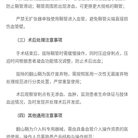
防止鞘管滑动；鞘管周围若出现渗血，可更换更大规格的鞘管；
严禁无扩张器单独使用鞘管进入血管，避免鞘管尖端直接损
伤血管壁。
（三）术后处理注意事项
手术结束后，拔除鞘管时需缓慢操作，同时压迫穿刺点，压
迫时间根据患者凝血功能情况调整，防止术后出血；
拔除的翻山鞘为医疗废弃物，需按照医用一次性无菌废弃物
处理规范进行分类处置，严禁重复使用；
术后观察穿刺点有无渗血、血肿，监测患者生命体征与肢体
血运情况，及时发现并处理术后并发症。
（四）其他通用注意事项
翻山鞘为介入科专用器械，需由具备血管介入操作资质的医
师使用，操作人员需熟悉产品结构与操作规范；