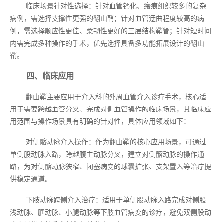
临床场景针对性选择：针对血管钙化、瘢痕组织较多的复杂
病例，需选择支撑性更强的翻山鞘；针对血管迂曲程度较高的病
例，需选择顺应性更佳、柔韧性更好的三层结构鞘管；针对短时间
内需完成多种操作的手术，优先选择具备多功能拓展设计的翻山
鞘。
四、临床应用
翻山鞘主要应用于介入科的外周血管介入诊疗手术，核心适
用于需要跨越血管分叉、完成对侧血管操作的临床场景，其临床应
用范围与操作场景具有明确的针对性，具体应用领域如下：
对侧髂动脉介入操作：作为翻山鞘的核心应用场景，可通过
单侧股动脉入路，跨越腹主动脉分叉，建立对侧髂动脉的操作通
路，为对侧髂动脉狭窄、闭塞病变的球囊扩张、支架置入等治疗提
供稳定通道。
下肢动脉跨侧介入治疗：适用于单侧股动脉入路完成对侧股
浅动脉、腘动脉、小腿动脉等下肢血管病变的诊疗，避免双侧股动