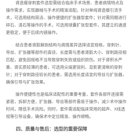
肾造瘘穿刺套件选型需结合临床手术场景、患者病情特点及
操作需求，实现器械与手术的精准适配。针对单纯肾造瘘引流手
术，可选用结构简洁、操作便捷的扩张器型套件；针对需同期进行
碎石、清石等操作的手术，可选用球囊扩张型套件，其建立的通道
更稳定，便于后续内镜操作。
结合患者肾脏解剖结构与病情差异选择适宜规格，穿刺针、
导丝、扩张器等部件的直径、长度需与患者肾脏大小、穿刺路径相
匹配，避免因规格不当导致穿刺失败或组织损伤。对于肾积水严
重、肾实质较薄的患者，可选用尖端更锐利、显影更清晰的穿刺
针；对于穿刺路径较长的患者，需选用长度适宜的导丝与扩张器，
确保引导与扩张效果。
操作便捷性也是临床适配性的重要考量，套件各部件连接需
紧密，拆卸方便，扩张器、导丝等部件需易于操作，减少术中操作
时间，降低手术风险。同时，套件需适配临床常用的超声、X线透
视等引导设备，确保术中定位精准、操作顺畅。
四、质量与售后：选型的重要保障