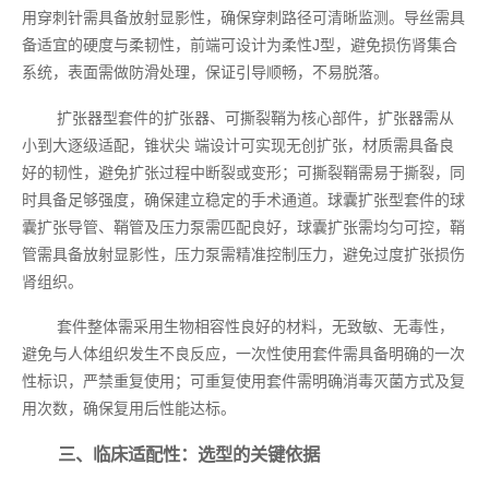
用穿刺针需具备放射显影性，确保穿刺路径可清晰监测。导丝需具
备适宜的硬度与柔韧性，前端可设计为柔性J型，避免损伤肾集合
系统，表面需做防滑处理，保证引导顺畅，不易脱落。
扩张器型套件的扩张器、可撕裂鞘为核心部件，扩张器需从
小到大逐级适配，锥状尖 端设计可实现无创扩张，材质需具备良
好的韧性，避免扩张过程中断裂或变形；可撕裂鞘需易于撕裂，同
时具备足够强度，确保建立稳定的手术通道。球囊扩张型套件的球
囊扩张导管、鞘管及压力泵需匹配良好，球囊扩张需均匀可控，鞘
管需具备放射显影性，压力泵需精准控制压力，避免过度扩张损伤
肾组织。
套件整体需采用生物相容性良好的材料，无致敏、无毒性，
避免与人体组织发生不良反应，一次性使用套件需具备明确的一次
性标识，严禁重复使用；可重复使用套件需明确消毒灭菌方式及复
用次数，确保复用后性能达标。
三、临床适配性：选型的关键依据