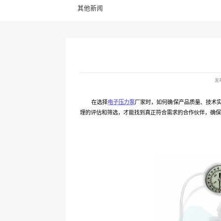
公司动态
行业动态
其他新闻