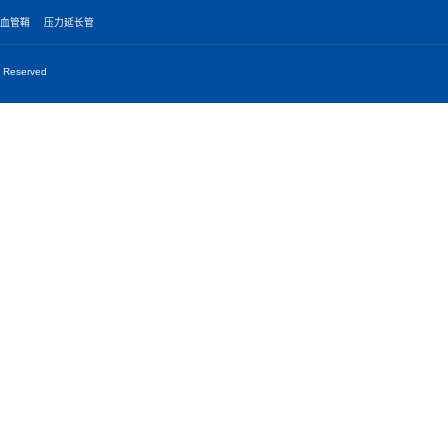
管理上具备显著优势。
的成本投入
是重要考虑因素之一，但并非越低越好。高性价比的产品应该在确
的定价，而综合考虑产品质量、性能和售后服务后的价格，才是真
泵厂家，不仅是确保设备性能和质量的关键，更是为用户提供全方
。深圳市益心达医学新技术有限公司作为一家通过ISO9001、I
更是通过了国家食品药品监督管理局的注册认证和GMP检查。选
用体验更加顺畅和高效。