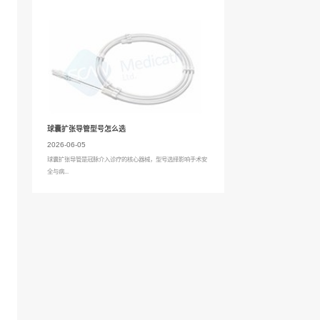
择。在材料方面，耐腐蚀、高强度的材质能够有效延长
产过程中严格控制质量，确保每一台设备都能达到设计