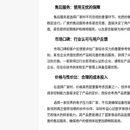
产品质量：稳定性和
优质的电子压力泵必须具
设备的使用寿命，而先进的加
标准。