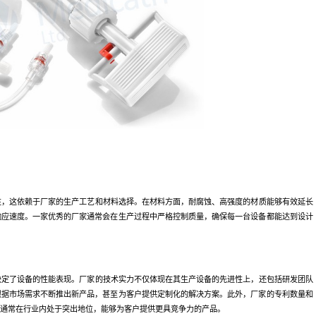
，如何确保产品质量、技术实力和售后服务的高标准，是每个采购
正符合需求的合作伙伴，确保设备的长久稳定运行。