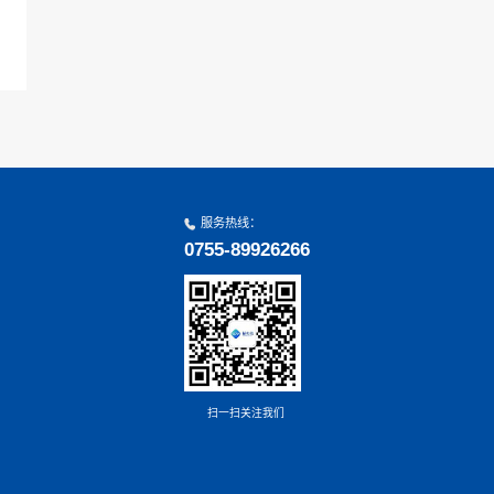
力不仅体现在其生产设备的先进性上，还包括研发团队
客户提供定制化的解决方案。此外，厂家的专利数量和
客户提供更具竞争力的产品。
供快速响应，还能通过定期的维护保养，确保设备长期
，可以从以下几个方面入手：厂家对客户问题的响应速
可以更直观地判断厂家产品的实际表现和服务水平。例
的标杆企业。此外，厂家的行业地位和荣誉也是值得关
如，通过国家高新技术企业认证和医疗器械GMP检查的