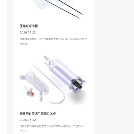
者需要深入思考的问题。面对市场上众多厂家，通过合