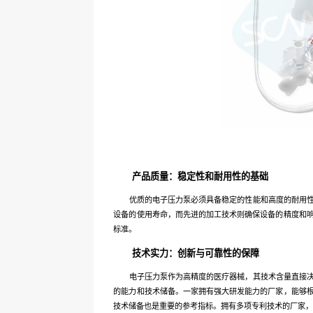
在选择
电子压力泵
厂家时
理的评估和筛选，才能找到真