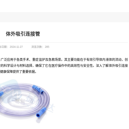
产品推荐
产品百科
招标通知
体外吸引连接管
发布日期：
2024-11-27
浏览次数：
285