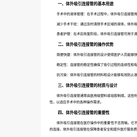
体外
吸引连接管
作为现代
造一个清晰的工作环境，为医
管的作用，不仅能帮助医务人
一、体外吸引连接管