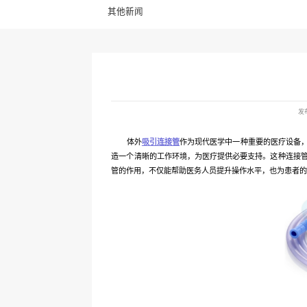
公司动态
行业动态
其他新闻