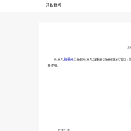
公司动态
行业动态
其他新闻