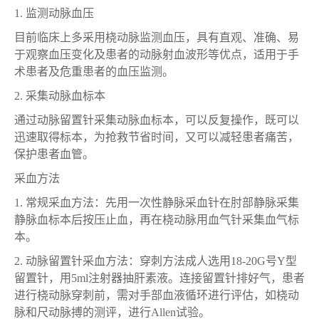
1.
监测动脉血压
目前临床上多采用桡动脉监测血压，具有直观、准确、易
于观察血压变化及患者的动脉射血波形等优点，适用于手
术患者及危重患者的血压监测。
2.
采集动脉血标本
通过动脉留置针采集动脉血标本，可以反复操作，既可以
迅速取得标本，为抢救节省时间，又可以减轻患者痛苦，
保护患者血管。
采血方法
1.
常规采血方法：先用一次性静脉采血针在肘部静脉采集
静脉血标本后按压止血，再在桡动脉用血气针采集血气标
本。
2.
动脉留置针采血方法：穿刺方法成人选用
18-20G号Y型
留置针，用5ml注射器抽肝素液。连接留置针排好气，患者
进行桡动脉穿刺前，需对手部血液循环进行评估，如桡动
脉和尺动脉搏的测评，进行Allen试验。