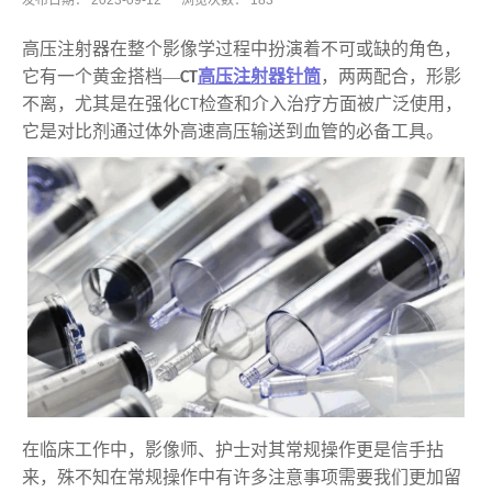
发布日期：
2023-09-12
浏览次数：
183
高压注射器在整个影像学过程中扮演着不可或缺的角色，
它有一个黄金搭档
—
高压注射器针筒
，
两两配合，形影
CT
不离，尤其是在强化
检查和介入治疗方面被广泛使用，
CT
它是对比剂通过体外高速高压输送到血管的必备工具。
在
临床
工作中，影像师、护士对其常规操作更是信手拈
来，殊不知在常规操作中有许多注意事项需要我们更加留