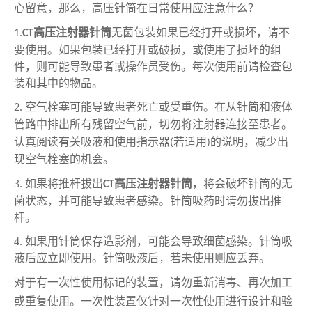
心留意，
那么，
高压针筒在日常使用应注意什么
？
高压注射器针筒
无菌包装
如果
已经打开或损坏，请不
1.
CT
要使用。如果包装已经打开或破损，或使用了损坏的组
件，则可能导致患者或操作员受伤。每次使用前请检查包
装和其中的物品。
空
气栓塞可能导致患者死亡或受重伤。在从针筒和液体
2.
管路中排出所有残留空气前，切勿将注射器连接至患者。
认真阅读有关吸液和使用指示器
若适用
的说明，减少出
(
)
现空气栓塞的机会。
3.
如果将推杆拔出
高压注射器针筒
，将会破坏针筒的无
CT
菌状态，并可能导致患者感染。针筒吸药时请勿拔出推
杆。
4.
如果用针筒保存造影剂，可能会导致细菌感染。针筒吸
液后应立即使用。针筒吸液后，若未使用则应丢弃。
对
于有一次性使用标记的装置，请勿重新消毒、再次加工
或重复使用。一次性装置仅针对一次性使用进行设计和验