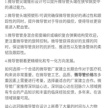
1.
微导管尖端锥形设计可以提升微导管头端在狭窄病变中
的通过能力。
2.
微导管头端预塑形
/可调完确保微导管良好的通过性和跟
踪性的同时，提升微导管对于导丝的操控，使得导丝更容
易进入靶血管。
3.
微导管管身混合密度编织或编织复合弹簧结构受欢迎，
更注重微导管的旋转控制。微导管获得良好的支撑的同
时，保证微导管良好的抗折性、推送性以及管身整体的柔
韧及跟踪性。
4.
微导管朝着更精细化和专一化方向发展。
如何选择一个合适的微导管厂家建立长期合作对于医疗机
构来说非常重要，在微导管工艺、品质、
微导管价格
等多
重因素上需要进行考量，选择最适合的厂家建立合作。微
导管厂家推荐深圳益心达，深圳益心达在冠脉介入领域拥
有专业的产品知识和丰富的临床经验反馈，多年来，在该
领域销量可观。
益心达冠脉微导管在设计上耗费了大量的时间与人力物