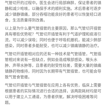
气管切开的过程中。医生会进行局部麻醉，保证患者的镇
静和减少呛咳，以确保手术的顺利实施。术后患者可逐步
减少镇静镇痛，部分吞咽功能良好的患者可以恢复经口进
食，生活质量得到改善。
以上是
为什么要气管插管
的主要原因，那么气管切开插管
具有哪些优势呢？气管切开插管有利于气道护理和痰液引
流，可以减少误吸；同时也便于呼吸机撤机，能减少肺部
感染，同时患者多能耐受，也可以减少镇痛镇静的治疗。
气管切开插管相对应的还有一种技术是气管插管，气管插
管相对来说有一些缺点，例如会造成喉部感染，喉头水
肿、声带水肿等，且患者的耐受性较差，需要大量的镇痛
镇静药物维持，同时因为长期带有气管插管，也可能会导
致气管食管瘘。
气管切开插管与气管插管在应用上各有优势，临床上需要
根据患者的实际情况进行合适的选择，该两款耗材均是可
以用于建立人工通道，为患者供氧，解决呼吸困难等问
题。