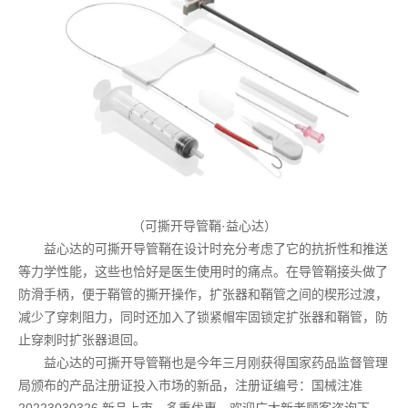
（可撕开导管鞘·益心达）
益心达的可撕开导管鞘在设计时充分考虑了它的抗折性和推送
等力学性能，这些也恰好是医生使用时的痛点。在导管鞘接头做了
防滑手柄，便于鞘管的撕开操作，扩张器和鞘管之间的楔形过渡，
减少了穿刺阻力，同时还加入了锁紧帽牢固锁定扩张器和鞘管，防
止穿刺时扩张器退回。
益心达的可撕开导管鞘也是今年三月刚获得国家药品监督管理
局颁布的产品注册证投入市场的新品，注册证编号：国械注准