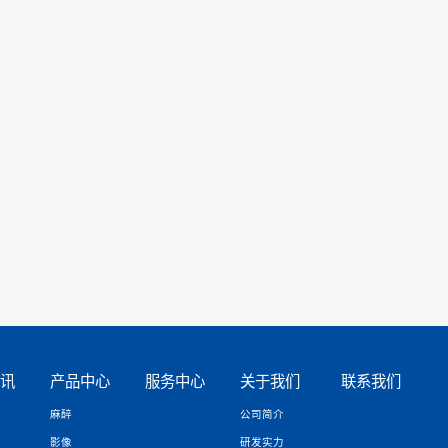
引发感染。
带夹移至脐轮上方
0.5-1cm处夹平切断脐带，此时v型夹会将脐
家，
2004年引入国内，用于新生儿脐带处理，操作简单方便，且
被血液感染。一次性使用，避免了止血钳、剪刀反复使用、消毒不
血管性能好，使脐带夹基质干枯快，脐带组织脱落时间缩短、脐带
。