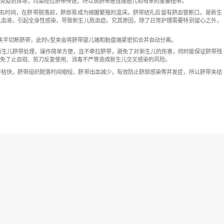
：粗棉线结扎法、气门芯结扎法、
特殊
脐带夹
结扎法等。
连接胎儿和胎盘的管状结构，呈圆柱状，内有两条脐动脉及一条脐
胎儿的动脉系统，最后进入两条脐动脉流入胎盘之母体。
、无机盐、激素、微量元素、免疫抗体等，均需经过脐带传送，所
尖端到根部脱落需要约
7天左右时间，在脐带脱落前，脐部易成
不当，细菌就会通过脐带进入血液，引起全身性感染，导致新生儿