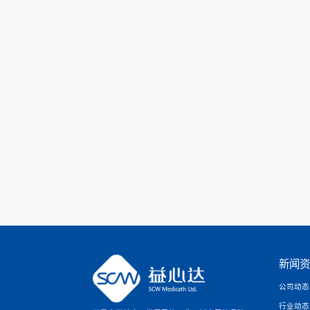
脐带剪断的处理方式不当也易
新生儿娩出后将一次性使用脐
特殊脐带夹
最早出现在欧美国
端无溅血危险，避免医务人员
也正是因为
特殊脐带夹
的结扎
扎法逐渐代替了气门芯结扎法
上一篇:
高压注射器针筒价格
下一篇:
动静脉留置针生产厂家