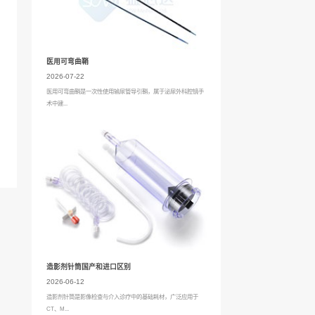
静脉，血管周围有华通胶保护。脐静脉接受从母体来的
以说脐带是连接胎儿和母亲的重要纽带。
为细菌繁殖的温床。脐带结扎后留有脐血管断口，是新生
败血症。究其原因，除了日常护理需要特别留心之外，