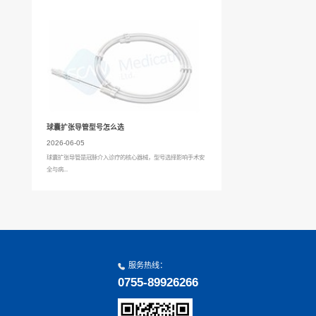
带婴儿端和胎盘端紧密扣合并自动分离。
不牵拉脐带，避免了对新生儿的伤害，同时能保证脐带残
严等造成新生儿交叉感染的风险。
出血减少，有效防止脐部感染等并发症，所以脐带夹结