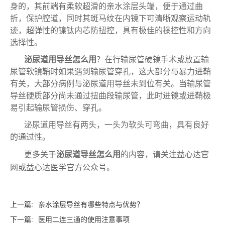
身的，其前端有柔软超滑的亲水涂层头端，便于通过曲
折，保护腔道，同时其斑马纹在内镜下可清晰观察运动轨
迹，超弹性的镍钛内芯防扭控，具有极佳的操控性和方向
选择性。
泌尿道用导丝怎么用
？在行输尿管硬镜手术或放置输
尿管软镜鞘时如果遇到输尿管穿孔，这大部分与暴力进鞘
有关，大部分病例与泌尿道用导丝未到位有关。当输尿管
导丝硬质部分尚未通过扭曲段输尿管，此时进镜或进鞘极
易引起输尿管损伤、穿孔。
泌尿道用导丝有两头，一头为软头可弯曲，具有良好
的通过性。
更多关于
泌尿道导丝怎么用
的内容，请关注益心达官
网或益心达医学官方公众号。
上一篇:
亲水涂层导丝有哪些特点与优势？
下一篇:
医用二连三通的使用注意事项