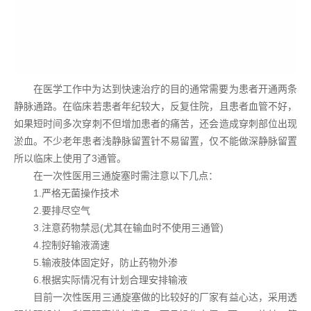
在医学工作中为达到快速治疗的目的通常需要为患者开通两条
静脉通路。在临床若患者年纪较大，反复住院，且患者血管不好，
如果短时间多次穿刺不但增加患者的痛苦，还会造成穿刺部位出现
淤血。不少老年患者浅静脉留置针不易留置，仅不能做深静脉留置
所以临床上使用了3通管。
在一次性医用三通旋塞时需注意以下几点：
1.严格无菌操作技术
2.要排尽空气
3.注意药物禁忌(尤其在输血时不使用三通管)
4.控制好输液滴速
5.输液肢体固定好，防止药物外渗
6.根据实际情况有计划合理安排输液
目前一次性医用三通旋塞做的比较好的厂家有益心达，采用透