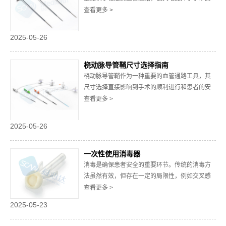
安全性和效率。然而，很多非专 业人士对它的适
查看更多 >
用场景并不十分了解。以下将从多个角度详细阐
述桡动脉导管鞘适用场景，帮助读者更好地理解
2025-05-26
其在医疗领域的重要性。一、心血管介入手术中
的应用心血管疾病是全球范围内导致死亡的主要
桡动脉导管鞘尺寸选择指南
原因之...
桡动脉导管鞘作为一种重要的血管通路工具，其
尺寸选择直接影响到手术的顺利进行和患者的安
全性。不同的手术类型、患者情况以及操作需
查看更多 >
求，都对导管鞘的尺寸提出了不同的要求。因
此，科学合理地选择桡动脉导管鞘的尺寸，是确
2025-05-26
保手术成功的重要前提。以下将从多个角度详细
解析桡动脉导管鞘尺寸选择指南，帮助医护人员
一次性使用消毒器
更好地掌握这...
消毒是确保患者安全的重要环节。传统的消毒方
法虽然有效，但存在一定的局限性，例如交叉感
染的风险、操作复杂性以及时间成本等。一次性
查看更多 >
使用消毒器的出现，为医疗机构提供了一种更加
2025-05-23
高效、便捷且可靠的消毒解决方案。一、什么是
“一次性使用消毒器”一次性使用消毒器是一种专门