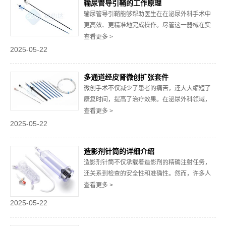
输尿管导引鞘的工作原理
管使用注意事项，帮助医护人员更好地掌握其使
输尿管导引鞘能够帮助医生在在泌尿外科手术中
用技巧。...
更高效、更精准地完成操作。尽管这一器械在实
际应用中非常常见，但其工作原理却少有人深入
查看更多 >
了解。以下将从多个角度解析输尿管导引鞘的工
2025-05-22
作原理，帮助读者更清晰地认识其在医疗领域的
重要性。一、输尿管导引鞘的基本构造输尿管导
多通道经皮肾微创扩张套件
引鞘主要由以下几部分组成：主体鞘管：这是导
微创手术不仅减少了患者的痛苦，还大大缩短了
引鞘的核...
康复时间，提高了治疗效果。在泌尿外科领域，
肾结石、肾囊肿等疾病的治疗中，经皮肾技术因
查看更多 >
其创伤小、恢复快等优势，逐渐成为主流。而多
2025-05-22
通道经皮肾微创扩张套件作为这一技术的核心工
具之一，正发挥着越来越重要的作用。一、什么
造影剂针筒的详细介绍
是多通道经皮肾微创扩张套件？多通道经皮肾微
造影剂针筒不仅承载着造影剂的精确注射任务，
创扩张套...
还关系到检查的安全性和准确性。然而，许多人
对造影剂针筒的认识仅停留在“注射器”这一表面概
查看更多 >
念上，对其具体的结构、功能和使用细节知之甚
2025-05-22
少。实际上，一款优质的造影剂针筒在设计、材
质、功能等方面都有其独特的考量，能够为医疗