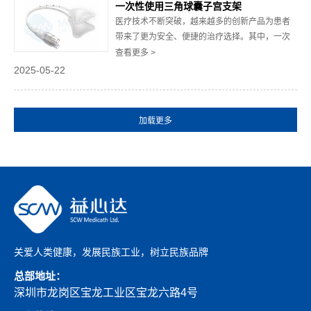
工作者提供更好的操作体验，同时为患者带来更
一次性使用三角球囊子宫支架
高的...
医疗技术不断突破，越来越多的创新产品为患者
带来了更为安全、便捷的治疗选择。其中，一次
性使用三角球囊子宫支架以其独特的设计和出色
查看更多 >
的性能，在妇产科领域中脱颖而出。它不仅为医
2025-05-22
生提供了高效的手术辅助工具，也为女性患者带
来了更可靠的安全保障。以下将从多个角度深入
剖析一次性使用三角球囊子宫支架的独特之处，
帮助读者...
关爱人类健康，发展民族工业，树立民族品牌
总部地址：
深圳市龙岗区宝龙工业区宝龙六路4号