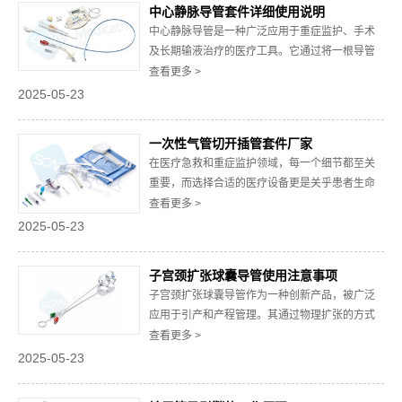
设计用于一次性使用的消毒工具，主要用于对医
中心静脉导管套件详细使用说明
疗器...
中心静脉导管是一种广泛应用于重症监护、手术
及长期输液治疗的医疗工具。它通过将一根导管
插入大静脉，帮助医护人员快速、安全地进行药
查看更多 >
物输注、血液透析、营养支持等操作。然而，正
2025-05-23
确使用中心静脉导管套件是确保治疗效果和患者
安全的关键。以下是中心静脉导管套件详细使用
一次性气管切开插管套件厂家
说明，帮助医护人员更好地掌握其操作要点。
在医疗急救和重症监护领域，每一个细节都至关
一、中心静...
重要，而选择合适的医疗设备更是关乎患者生命
安全的关键环节。一次性气管切开插管套件作为
查看更多 >
急救和手术中的核心工具，其品质和安全性直接
2025-05-23
影响到患者的救治效果。因此，选择一家值得信
赖的一次性气管切开插管套件厂家，不仅是对产
子宫颈扩张球囊导管使用注意事项
品质量的保障，更是对生命的尊重与关怀。一、
子宫颈扩张球囊导管作为一种创新产品，被广泛
一次性气...
应用于引产和产程管理。其通过物理扩张的方式
促进子宫颈成熟，缩短产程时间，降低产妇的痛
查看更多 >
苦和风险。然而，作为一种医疗器械，它的使用
2025-05-23
需要严格遵循操作规范和注意事项，以确保安全
性和有效性。以下将详细介绍子宫颈扩张球囊导