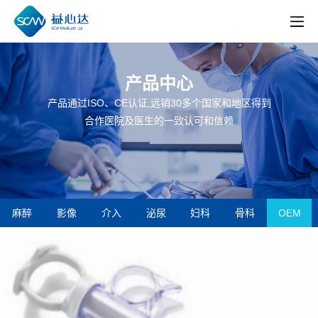
产品中心
产品通过ISO、CE认证,远销30多个国家和地区得到
合作医院及医生的一致认可和信赖
麻醉
影像
介入
泌尿
妇科
骨科
OEM