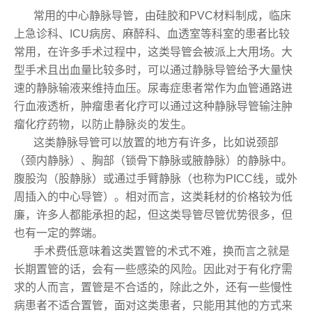
常用的中心静脉导管，由硅胶和PVC材料制成，临床
上急诊科、ICU病房、麻醉科、血透室等科室的患者比较
常用，在许多手术过程中，这类导管会被派上大用场。大
型手术且出血量比较多时，可以通过静脉导管给予大量快
速的静脉输液来维持血压。尿毒症患者常作为血管通路进
行血液透析，肿瘤患者化疗可以通过这种静脉导管输注肿
瘤化疗药物，以防止静脉炎的发生。
这类静脉导管可以放置的地方有许多，比如说颈部
（颈内静脉）、胸部（锁骨下静脉或腋静脉）的静脉中。
腹股沟（股静脉）或通过手臂静脉（也称为PICC线，或外
周插入的中心导管）。相对而言，这类耗材的价格较为低
廉，许多人都能承担的起，但这类导管尽管优势很多，但
也有一定的弊端。
手术费低意味着这类置管的术式不难，换而言之就是
长期置管的话，会有一些感染的风险。因此对于有化疗需
求的人而言，置管是不合适的，除此之外，还有一些慢性
病患者不适合置管，面对这类患者，只能用其他的方式来