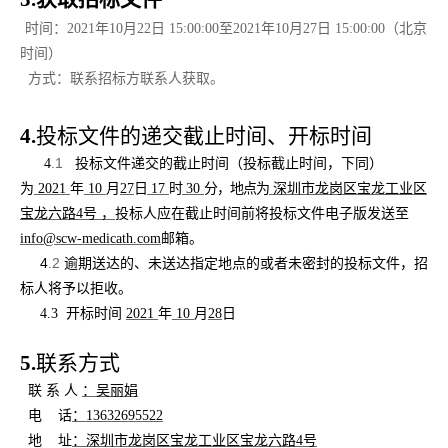
时间：2021年10月2
2
日 1
5
:00:00至2021年1
0
月
27
日
15
:
0
0:00（北京
时间）
方式：
联系招标方联系人获取
。
4.
投标文件的递交
截止时间
、开标时间
.1
4
投标文件递交的截止时间（投标截止时间，下同）
为
2021
年
10
月
27
日
17
时
30
分，
地点为
深圳市龙岗区宝龙工业区
宝龙六路4号
，
投标人应在截止时间前
将投标文件电子版
发送至
info@scw-medicath.com
邮箱
。
4
.2
逾期送达的、未送达指定地点的或者
未
密封的投标文件，招
标
人将予以拒收。
4.3
开标时间
2021
年
10
月
28
日
5.
联系方式
联 系 人
：吴丽娟
电 话
：13632695522
地 址
：深圳市龙岗区宝龙工业区宝龙六路4号