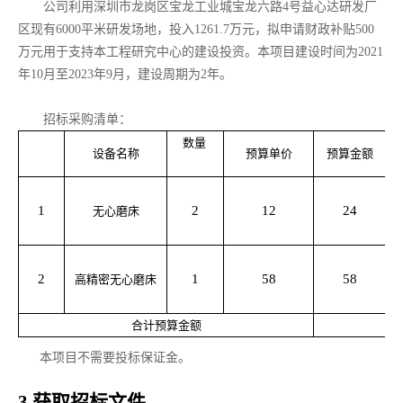
公司利用
深圳市龙岗区宝龙工业城宝龙六路4号益心达研发厂
区
现有
6000
平米
研发
场地
，
投入1
261.7
万元，拟申请财政补贴500
建设投资
万元用于支持
本工程研究中心
的
。
本项目建设时间为2021
年10月至2023年9月，建设周期为2年。
招标采购清单：
数量
设备名称
预算单价
预算金额
1
2
12
24
无心磨床
2
1
58
58
高精密无心磨床
合计预算金额
本项目不需要投标保证金。
3.
获取招标文件