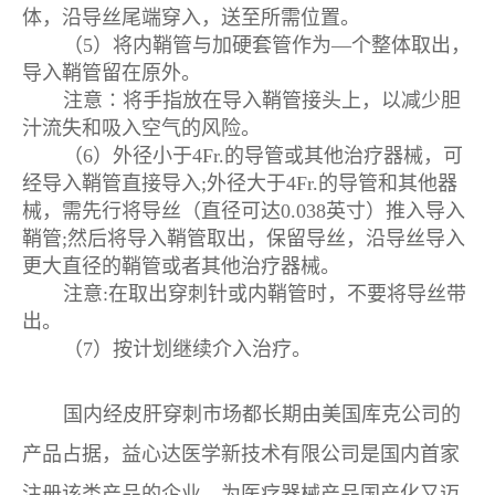
体，沿导丝尾端穿入，送至所需位置。
（5）将内鞘管与加硬套管作为—个整体取出，
导入鞘管留在原外。
注意∶将手指放在导入鞘管接头上，以减少胆
汁流失和吸入空气的风险。
（6）外径小于4Fr.的导管或其他治疗器械，可
经导入鞘管直接导入;外径大于4Fr.的导管和其他器
械，需先行将导丝（直径可达0.038英寸）推入导入
鞘管;然后将导入鞘管取出，保留导丝，沿导丝导入
更大直径的鞘管或者其他治疗器械。
注意:在取出穿刺针或内鞘管时，不要将导丝带
出。
（7）按计划继续介入治疗。
国内经皮肝穿刺市场都长期由美国库克公司的
产品占据，益心达医学新技术有限公司是国内首家
注册该类产品的企业，为医疗器械产品国产化又迈