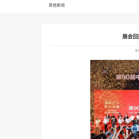
公司动态
行业动态
其他新闻