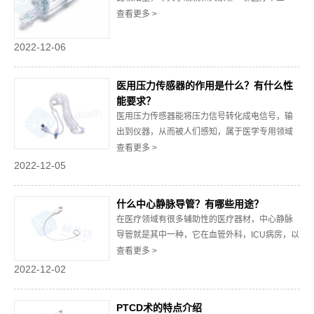
通。单三通是一种在输液和手术中常用的医学器
查看更多 >
械。这种器械具有旋转顺畅、承压能力强等特
点，受到卫生医疗机构的好评。当然，大部分的
2022-12-06
三通属于易耗医疗材料，在医院里是需要大量使
用的，所以对于医院来说，选择一家比较靠谱的
医用压力传感器的作用是什么？有什么性
单三通对患者...
能要求？
医用压力传感器能将压力信号转化成电信号，输
出到仪器，从而被人们感知，属于医学专用领域
的压力传感器。压力传感器已经在临床应用了多
查看更多 >
年，随着医学的不断发展，对于压力传感器的技
2022-12-05
术性能提出了更高的要求，比如需要更高的精
度，稳定性更小的体积，更好的便携性。压力传
什么中心静脉导管？有哪些用途？
感器在医疗行业中有哪些作用呢？今天我们就一
在医疗领域有很多辅助性的医疗器材，中心静脉
起来了解一...
导管就是其中一种，它在血管外科，ICU病房，以
及急诊科等科室都会用到，其主要的材料为硅胶
查看更多 >
和PU材料，目前来说应用的范围是相当广的。这
2022-12-02
种静脉导管属于血管内管的一种，在对患者进行
治疗的过程中，会将其放置于大静脉中，可以大
PTCD术的特点介绍
量且快速的完成静脉输液。一、用于测量中心静