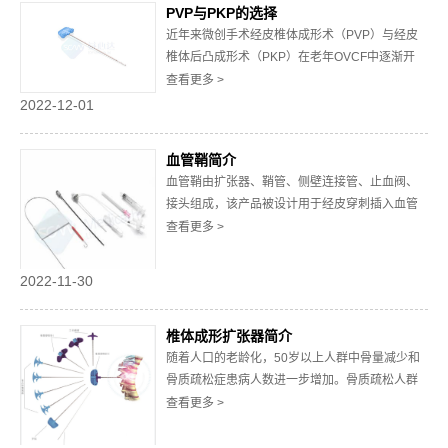
PVP与PKP的选择
原理及应用冠状动脉介入治疗是一种微创冠...
近年来微创手术经皮椎体成形术（PVP）与经皮
椎体后凸成形术（PKP）在老年OVCF中逐渐开
展，并取得一定的疗效，但目前关于这两种方法
查看更多 >
的治疗效果及安全性仍存在一定的争议。如何选
2022-12-01
择PVP与PKP？两者均能确切缓解患者的疼痛症
状，骨质疏松性椎体压缩性骨折疼痛缓解率超过
血管鞘简介
90%，而肿瘤性椎体病变疼痛缓解率也在...
血管鞘由扩张器、鞘管、侧壁连接管、止血阀、
接头组成，该产品被设计用于经皮穿刺插入血管
系统，导入导管、球囊导管或支架，进行介入诊
查看更多 >
断或治疗手术。血管鞘最初的设计动因是为了减
少血管壁的损伤，方便换管及防止渗血。自上世
2022-11-30
纪80年代初期应用于临床以来，血管鞘在血管性
介入诊疗中已经得到普遍采用。而在非血管性介
椎体成形扩张器简介
入诊疗...
随着人口的老龄化，50岁以上人群中骨量减少和
骨质疏松症患病人数进一步增加。骨质疏松人群
由于骨量降低、骨微细结构破坏、骨脆性增加、
查看更多 >
骨强度下降，容易发生骨质疏松性骨折。经皮椎
体后凸成形术(percutaneous kyphoplasty，PKP )