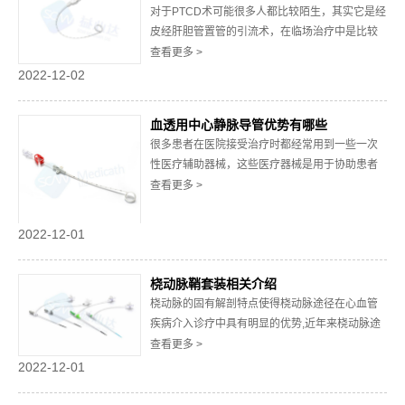
对于PTCD术可能很多人都比较陌生，其实它是经
脉...
皮经肝胆管置管的引流术，在临场治疗中是比较
常见的。随着影像技术的不断发展，这种引流术
查看更多 >
操作起来也变得更加简单，能够完成更多细节上
2022-12-02
的技术手段，给患者带来更大的安全保障，整体
上效果是非常突出的，下面就给大家详细的介绍
血透用中心静脉导管优势有哪些
一下这种引流术的特点。一、 手术安全性高和其
很多患者在医院接受治疗时都经常用到一些一次
它...
性医疗辅助器械，这些医疗器械是用于协助患者
治疗疾病恢复健康的工具，具有十分重要的辅助
查看更多 >
价值。中心静脉导管是辅助医疗器械中运用范围
较广的一款产品，那么得到医患双方认可的血透
2022-12-01
用中心静脉导管都有哪些突出的优势呢？一、生
物相容性好由于中心静脉导管是在人体血管中使
桡动脉鞘套装相关介绍
用，因而...
桡动脉的固有解剖特点使得桡动脉途径在心血管
疾病介入诊疗中具有明显的优势,近年来桡动脉途
径的手术比例逐渐增加,如何增加手术成功率和减
查看更多 >
少并发症一直为介入医师所关心的问题。实际操
2022-12-01
作中，穿刺方法和桡动脉鞘‍的选择是重要的影响
因素。下面我们来简单介绍一下桡动脉鞘套装‍。1.