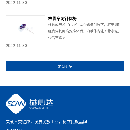
2022-11-30
作为治疗椎体压缩性骨折具有革命性意义的脊柱
微创技术在临床上...
椎骨穿刺针优势
椎体成形术（PVP）是在影像引导下，将穿刺针
经皮穿刺到病变椎体后，向椎体内注入骨水泥，
以达到增强椎体强度和稳定性、防止塌陷、缓解
查看更多 >
腰背疼痛，甚至部分恢复椎体高度的一种微创脊
2022-11-30
柱外科技术。椎体成形术（PVP）始于20世纪80
年代初，有研究表明，PVP治疗后疼痛缓解率达
70~95%。除了明显的止痛效...
关爱人类健康，发展民族工业，树立民族品牌