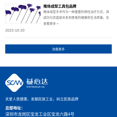
等零部件，通常采用医用聚丙烯或聚碳酸酯等材
椎体成型工具包品牌
料制成，以确保它能够承受高压，避免药液外泄
椎体成型手术作为一种重要的脊柱治疗方式，其
或引起污染...
成功与否直接关系到患者的健康和生活质量。在
进行椎体成型手术时，选择合适的工具包品牌至
查看更多 >
关重要。本文将深入探讨椎体成型工具包品牌的
2023-10-20
重要性以及如何选择适合的品牌，以确保手术的
顺利进行和患者的安全。1、椎体成型工具包品牌
的选择不仅关乎手术的效果，还涉及到患者的安
全。知...
关爱人类健康，发展民族工业，树立民族品牌
总部地址：
深圳市龙岗区宝龙工业区宝龙六路4号