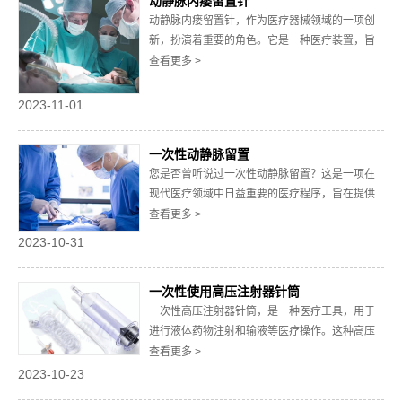
动静脉内瘘留置针
持，帮助他们恢复健康，维持适当的营养水平。
动静脉内瘘留置针，作为医疗器械领域的一项创
鼻胃管置入...
新，扮演着重要的角色。它是一种医疗装置，旨
在建立动脉和静脉之间的连接，通常用于透析患
查看更多 >
者和需要改善心脏供血的冠心病患者。本文将深
入探讨动静脉内瘘留置针的优点、广泛的应用范
2023-11-01
围以及为何在益心达医疗器械中选择这一关键技
术。1、动静脉内瘘留置针的优点动静脉内瘘留置
一次性动静脉留置
针的优...
您是否曾听说过一次性动静脉留置？这是一项在
现代医疗领域中日益重要的医疗程序，旨在提供
一种更便捷、更卫生的方式来建立静脉通道，以
查看更多 >
进行输液、血液透析、化疗和其他必要治疗。在
2023-10-31
本文中，我们将深入探讨一次性动静脉留置，特
别是益心达医疗器械提供的产品，以及它们如何
一次性使用高压注射器针筒
改善医疗体验。1. 了解一次性动静脉留置一次性
一次性高压注射器针筒，是一种医疗工具，用于
动静...
进行液体药物注射和输液等医疗操作。这种高压
注射器针筒能够承受高压力的注射，通常用于注
查看更多 >
射造影剂、化疗药物、以及静脉注射等医疗程
2023-10-23
序。它一般包括注射器主体、注射针头、和活塞