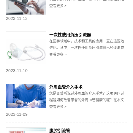
一项至关重要的技术，它在病患的治疗中扮演着
查看更多 >
重要角色。本文将深入探讨医用输注泵的重要
2023-11-13
性，以及它在现代医疗实践中的关键作用。1. 输
液的关键医用输注泵的重要性在医疗治疗过程
中，正确的药物输送和液体补充对患者的康复至
一次性使用负压引流器
关重要。...
在医学领域中，技术和工具的应用一直在迅速地
进化。其中，一次性使用负压引流器已经逐渐成
为多个医疗环节中的常见设备。它为众多患者带
查看更多 >
来了实际的益处，改变了很多医疗程序的实施方
式。1.负压引流器的基本原理简单地说，它是通过
2023-11-10
创造一个负压环境来帮助引流体积积聚的地方，
从而减少组织液积聚、减轻疼痛并促进伤口愈
外周血管介入手术
合。这...
您是否曾听说过外周血管介入手术？这项医疗过
程是如何改善患者的外周血管健康的呢？在本文
中，我们将深入了解这一关键的医疗领域，特别
查看更多 >
是外周血管介入手术，以及它所需的关键医疗器
2023-11-09
械。这些手术如何帮助患者克服外周血管问题，
提高生活质量，防止疾病的进展？请随我们一起
腹腔引流管
探索这个话题。1. 了解外周血管介入手术外周血