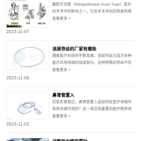
腹腔引流管（Intraperitoneal Drain Tube）是外
管介...
科手术中的耗材之一，它在手术术后的恢复和病
情监测中扮演着至关重要的角色。引流管是一种
查看更多 >
软管，通过手术切口置入患者的腹腔，用于排除
2023-11-07
术后腹腔内积液和减少感染风险。在外科手术
中，术后腹腔内积液的积聚可能导致严重的并发
症，如感染、腹腔脓肿和腹...
涂层导丝的厂家有哪些
随着医疗科技的不断发展，涂层导丝已成为多种
医疗应用领域的组成部分。这种特殊的导丝不仅
可以用于血管介入手术、心脏病治疗、神经外科
查看更多 >
手术和其他医学操作，还在许多医疗设备和器械
2023-11-06
中扮演着关键角色。那么，涂层导丝的厂家有哪
些呢？又该如何挑选？下面和深圳市益心达医学
鼻胃管置入
新技术有限公司一起了解选择涂层导丝制造商时
您是否曾想过，鼻胃管置入是如何在医疗领域中
应考虑的...
发挥关键作用的？这一常见而重要的医疗程序用
于治疗各种胃肠道问题，但很少有人深入了解其
查看更多 >
工作原理和应用。本文将带您深入探讨鼻胃管置
2023-11-02
入，探寻其意义、过程、适应症以及潜在风险。
我们将揭示这一程序如何为患者提供急需的支