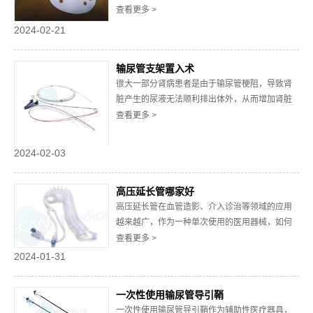
选择一家可靠的胆道引流导管厂家至关重要，因
查看更多 >
为这关乎到患者的生命健康。在选择合适的胆道
2024-02-21
引流导管厂家时，质量和服务是我们需要考虑的
重要因素。1、质量是关键首要考虑的是产品质
输尿管支架置入术
量，良好的胆道引流导管应具备良好的生物相容
很大一部分肾病患者是由于输尿管梗阻，导致肾
性，材料...
脏产生的尿液无法顺利排出体外，从而增加肾脏
压力、降低肾功能。而随着医学发展，输尿管支
查看更多 >
架置入术就能够很好地解决这一问题，它运用微
创植入输尿管支架，解决病灶。下文，将详细为
2024-02-03
大家介绍什么是输尿管支架置入术，输尿管支架
在其中又起着什么作用。输尿管支架置入术的医
高压延长管哪家好
疗原理就...
高压延长管在血管造影、介入诊治等领域的应用
越来越广，作为一种单次使用的医用器械，如何
挑选出优异的高压延长管成为了业内关注的焦
查看更多 >
点，那么高压延长管哪家好呢?本文将为您揭秘高
2024-01-31
品质高压延长管的选择标准，带您了解那些热门
且有吸引力的话题。一、了解高压延长管的基本
一次性使用输尿管导引鞘
概念高压延长管是一种采用医用级高分子材料制
一次性使用输尿管导引鞘作为辅助性医疗器具，