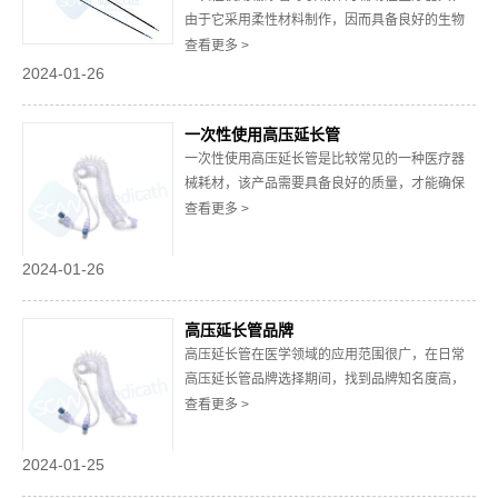
成的、经...
由于它采用柔性材料制作，因而具备良好的生物
相容性，对于尿路手术中，如输尿管镜手术、腹
查看更多 >
腔镜手术的适配性极高，能够将导丝或其他导入
2024-01-26
新器械引导至正确的位置，以便医生的手术操
作。下面，我们就来看看一次性使用输尿管导引
一次性使用高压延长管
鞘的功能和优点。一、一次性使用输尿管导引鞘
一次性使用高压延长管是比较常见的一种医疗器
的功能其主...
械耗材，该产品需要具备良好的质量，才能确保
使用中的安全，在用于输液、护理和防护的过程
查看更多 >
中还要有稳定的特性和可靠的使用性能。下面针
对其主要结构组成以及特点进行相关介绍。一、
2024-01-26
其由以下主要组成部分构成：1、连接接头：主要
用于连接高压延长管与注射器、输液器等器械设
高压延长管品牌
备，能...
高压延长管在医学领域的应用范围很广，在日常
高压延长管品牌选择期间，找到品牌知名度高，
质量有保障的产品来使用，不仅能够提高术中操
查看更多 >
作的效率，而且对于患者的救治工作也是负责任
的表现。以下将为大家介绍关于挑选品牌期间需
2024-01-25
要注意的四大方向，便于日常的采买工作。一、