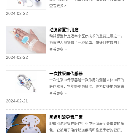
为医疗领域中不可或缺的工具，而其中，价格是
查看更多 >
购买者较为关心的因素之一。影响价格的因素很
2024-02-22
多，今天小编从生产成本、材料质量、市场竞争
等多个方面进行分析。1、生产成本生产一次性使
动脉留置针用途
用高压注射器针筒涉及多个环节，包括原材料采
动脉留置针是近年来医疗技术的重要进展之一，
购、注...
为医护人员提供了一种简单、快捷且有效的工
具，用于治疗和监测多种疾病。动脉留置针的出
查看更多 >
现使得许多医疗操作变得更加精确和安全，为患
2024-02-22
者提供了更好的治疗效果。那么，下面一起来了
解下动脉留置针用途有哪些？1、血压监测：动脉
一次性采血传感器
留置针可以直接插入动脉血管，准确测量血压，
一次性采血传感器是一款作用为测量人体血压的
相比传统...
医疗器具，它能够更为精准、更为便捷地为病患
测量他们的血压情况，采血传感器对于监测病患
查看更多 >
生命体征是至关重要的，为此它也被广泛应用于
2024-02-21
各大医疗机构。下文，将为大家普及一次性采血
传感器的优点。一、减少交叉感染的风险传统的
胆道引流导管厂家
采血传感器使用过程中需要进行清洗和消毒，而
胆道引流导管在医疗行业中扮演着至关重要的角
这个过程...
色，它被用于治疗胆道疾病和恢复患者的健康。