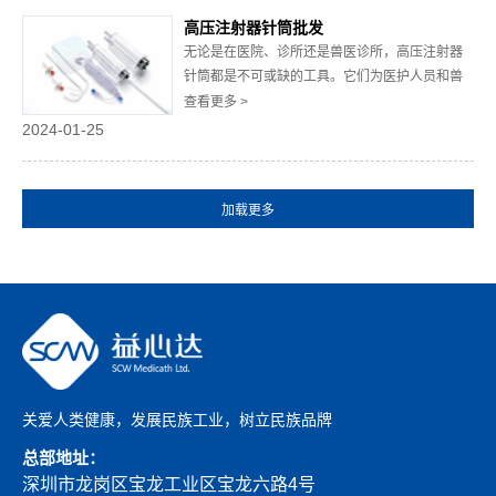
关注品牌的知名度。在市面上销售的高压延长管
高压注射器针筒批发
品牌种类...
无论是在医院、诊所还是兽医诊所，高压注射器
针筒都是不可或缺的工具。它们为医护人员和兽
医提供了便利，帮助他们更好地为病人和动物提
查看更多 >
供护理和治疗。在市场上，有许多高压注射器针
2024-01-25
筒批发可供选择，但是如何找到质量可靠、价格
合理的产品却是让人头疼的问题。1.选择正规厂
家，保障质量在选择高压注射器针筒供应商时，
首先要...
关爱人类健康，发展民族工业，树立民族品牌
总部地址：
深圳市龙岗区宝龙工业区宝龙六路4号