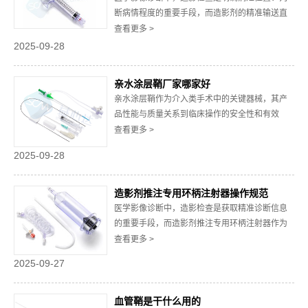
认导丝型...
断病情程度的重要手段，而造影剂的精准输送直
接影响检查结果的准确性与诊疗效率。造影剂推
查看更多 >
注器作为衔接影像设备与患者的关键工具，通过
2025-09-28
标准化、智能化的操作设计，逐步替代传统手动
推注方式，在临床应用中展现出多方面显著优
亲水涂层鞘厂家哪家好
势，为医疗工作者提供可靠支持。一、优化操作
亲水涂层鞘作为介入类手术中的关键器械，其产
流程，提升...
品性能与质量关系到临床操作的安全性和有效
性，选择可靠的生产厂家成为医疗机构和采购方
查看更多 >
关注的重点。优 质的亲水涂层鞘需具备良好的润
2025-09-28
滑性、生物相容性及结构稳定性，而这些特性的
实现，离不开亲水涂层鞘厂家在研发、生产、质
控等多方面的综合实力支撑。一、从生产资质与
造影剂推注专用环柄注射器操作规范
认证看厂...
医学影像诊断中，造影检查是获取精准诊断信息
的重要手段，而造影剂推注专用环柄注射器作为
造影检查中的关键设备，其规范操作关系到检查
查看更多 >
结果的准确性与患者的用药安全。一、操作前准
2025-09-27
备设备与耗材检查：核对造影剂推注专用环柄注
射器的型号、规格，确认其与本次检查所需造影
剂类型、推注要求匹配。检查注射器外观，确保
血管鞘是干什么用的