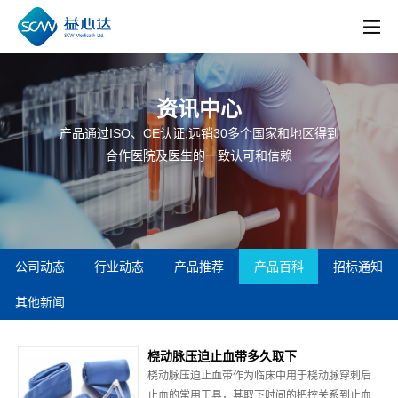
资讯中心
产品通过ISO、CE认证,远销30多个国家和地区得到
合作医院及医生的一致认可和信赖
公司动态
行业动态
产品推荐
产品百科
招标通知
其他新闻
桡动脉压迫止血带多久取下
桡动脉压迫止血带作为临床中用于桡动脉穿刺后
止血的常用工具，其取下时间的把控关系到止血