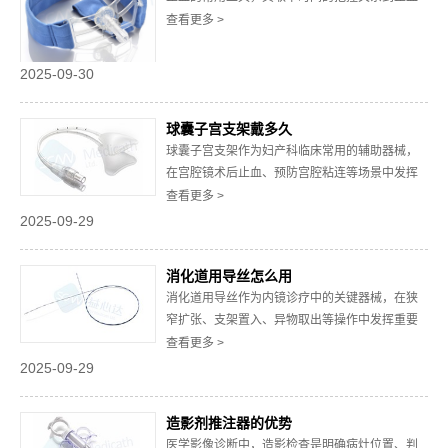
效果与患者肢体安全。若取下过早，可能导致穿
查看更多 >
刺点再次出血，增加血肿形成风险；若取下过
久，则可能影响手部血液循环，引发局部组织缺
2025-09-30
血等问题。一、桡动脉压迫止血带的适用场景与
初始压迫要求桡动脉压迫止血带主要应用于桡动
球囊子宫支架戴多久
脉穿刺术后...
球囊子宫支架作为妇产科临床常用的辅助器械，
在宫腔镜术后止血、预防宫腔粘连等场景中发挥
重要作用。其佩戴时长并非统一标准，需结合患
查看更多 >
者具体病情、治疗目标及恢复状况综合判定。精
2025-09-29
准把握佩戴周期，是保障治疗效果、降低并发症
风险的关键环节。一、佩戴时长的核心影响因素
消化道用导丝怎么用
治疗目的决定基础周期不同治疗需求下，球囊子
消化道用导丝作为内镜诊疗中的关键器械，在狭
宫支架佩...
窄扩张、支架置入、异物取出等操作中发挥重要
作用。其使用需遵循严格的操作规范，以保障诊
查看更多 >
疗安全与效果。本文将从术前准备、术中操作、
2025-09-29
术后处理三个维度，详细阐述消化道用导丝的标
准使用流程，为临床操作提供参考。一、术前准
造影剂推注器的优势
备器械检查：操作前需对导丝进行全面检查，确
医学影像诊断中，造影检查是明确病灶位置、判