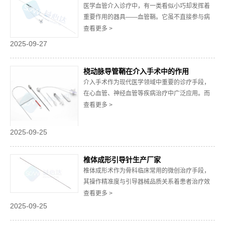
无裂痕、...
医学血管介入诊疗中，有一类看似小巧却发挥着
重要作用的器具——血管鞘。它虽不直接参与病
灶治疗，却为整个介入操作的安全、顺利开展提
查看更多 >
供了关键支撑，是临床医生在血管内操作中不可
2025-09-27
或缺的辅助工具。一、血管鞘的基础定义与结构
组成血管鞘是一种经皮穿刺进入血管后放置在血
桡动脉导管鞘在介入手术中的作用
管通路中的管状医疗器械，主要由鞘管、扩张器
介入手术作为现代医学领域中重要的诊疗手段，
和导丝组...
在心血管、神经血管等疾病治疗中广泛应用。而
桡动脉入路凭借创伤小、术后恢复快等特点，成
查看更多 >
为诸多介入手术的优选路径。在桡动脉入路介入
手术开展过程中，桡动脉导管鞘发乎着关键作
2025-09-25
用。一、构建稳定手术通路，保障器械顺畅操作
桡动脉导管鞘核心的作用在于为介入手术构建稳
椎体成形引导针生产厂家
定且安全的...
椎体成形术作为骨科临床常用的微创治疗手段，
其操作精准度与引导器械品质关系着患者治疗效
果。引导针作为该手术中的核心器械，需在硬
查看更多 >
度、韧性、生物相容性等方面达到严苛标准。椎
2025-09-25
体成形引导针生产厂家作为医疗产业链中的关键