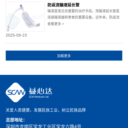
环节，肩负着保障器械安全与性能稳定的重要责
防返流输液延长管
任，需通过系统化的生产管理、技术创新与质量
输液是常见且重要的治疗手段，而输液延长管是
控制，为临...
连接输液器和患者的重要设备。近年来，防返流
输液延长管因其在保障患者治疗安全方面的显著
查看更多 >
优势备受关注。这种特殊设计的延长管不仅可以
2025-09-23
有效防止液体反流，还能在多种情况下提升输液
的效率和安全性，对于临床护理和医疗工作者来
说，了解防返流输液延长管的特性和应用尤为重
要。一、...
关爱人类健康，发展民族工业，树立民族品牌
总部地址：
深圳市龙岗区宝龙工业区宝龙六路4号