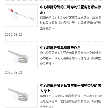
管进行穿刺需要注意哪些细节问题作简要阐述：1.
中心静脉导管的三种穿刺位置各有哪些特
进针方向选择中心静脉导管进行插管作业时，建
点？
议病...
据相关介绍表明众多经常需要血液透析、血液滤
过以及血浆置换的患者对于中心静脉导管的作用
青睐有加，因为它可以更好地完成输液以及透析
查看更多 >
功能。现今咨询并关注哪里可以找到好的中心静
2020-09-28
脉导管的人数与日俱增，现在就中心静脉导管的
三种穿刺位置各有哪些特点作简要阐述：1.颈内静
中心静脉导管具有哪些作用
脉血管较粗易于穿刺绝大多数的中心静脉导管都
中心静脉导管的主要应用是将导管经皮穿刺到中
是采...
心静脉中，从而利用导管建立的通路进行各种生
理学参数的测量。特别是那些价格适中的中心静
查看更多 >
脉导管更是可以提供多重不同的功能，现在就中
2020-09-21
心静脉导管具有哪些作用作简要阐述：1.迅速开通
大静脉通道并且监测中心静脉的压力中心静脉导
管的结构造型较为特殊，它可以经体表穿刺至相
中心静脉导管更适宜应用于哪些类型的病
应的...
人身上
据相关资讯表明中心静脉导管被广泛应用于ICU以
及急症病房中，它的适应症种类非常多。特别是
那些品质保证的中心静脉导管更是被普遍应用于
查看更多 >