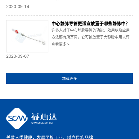
危险性较大的手术患者中，现在就中心静脉导管
2020-09-14
更适宜应用于哪些类型的病人身上作简要阐述：1.
需要大量快速输血输液的病人据统计调查表明中
中心静脉导管更适宜放置于哪些静脉中？
心静脉导管被广泛应用于需要大量快速输血输液...
许多人对于中心静脉导管的功能、效用以及应用
方法都有所耳闻，它可被放置于大静脉中用以评
估循环生理参数。市场上服务好,口碑好的中心静
查看更多 >
脉导管的生产厂家数量有很多，现在就中心静脉
2020-09-07
导管更适宜置于哪些静脉中作简要阐述：1.颈内静
脉中心静脉导管的导管管体材料是采用特殊方法
制造的，若是将它放置于颈内静脉可有效缓解颈
静...
关爱人类健康，发展民族工业，树立民族品牌