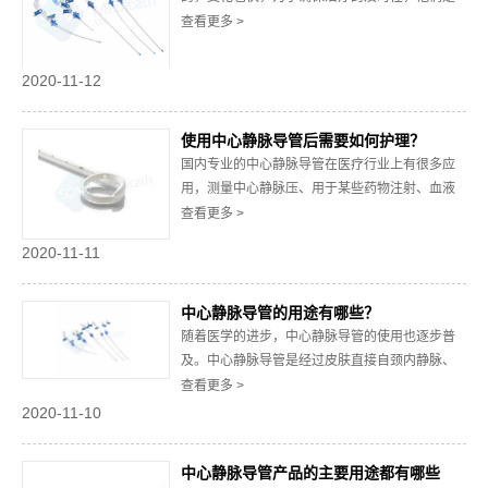
需要长期开放静脉通道的，这个时候质量好的中
查看更多 >
心静脉导管就起到了重要的作用，它拥有安全
性、有效性和长效性等这些特点，可以为病人赢
2020-11-12
得宝贵的时间。那么医院病房在使用中心静脉导
管时用到的置入术都有哪几种呢，下面就来了解
使用中心静脉导管后需要如何护理？
一下相关的...
国内专业的中心静脉导管在医疗行业上有很多应
用，测量中心静脉压、用于某些药物注射、血液
透析的管道、肿瘤的化疗等方面的应用。而且，
查看更多 >
信赖安全的中心静脉导管对于患者治疗疾病恢复
2020-11-11
健康来说具有一定的帮助。在使用中心静脉导管
后，还要注意护理，以防患者受到感染。那么，
使用中心静脉导管后需要如何护理？本文将为大
中心静脉导管的用途有哪些？
家做出详...
随着医学的进步，中心静脉导管的使用也逐步普
及。中心静脉导管是经过皮肤直接自颈内静脉、
锁骨下静脉和股静脉等进行穿刺，沿血管走向直
查看更多 >
至腔静脉的插管。使用时，中心静脉导管尖在上
2020-11-10
腔静脉与右心房交界处有比较好的安全性。位置
不正确可引起心律失常、血栓、心包压寨等。那
中心静脉导管产品的主要用途都有哪些
么，优质的中心静脉导管的用途有哪些呢？主要