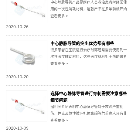
中心静脉导管产品是医疗人员救治患者时经常使
从以下八...
用的一次性消耗材料，这款产品在多年前就开始
在医疗行业中广泛使用，近年来经过厂家一次次
查看更多 >
的改良，目前这款产品的使用性能方面有了很大
2020-10-26
的提升。那么中心静脉导管产品目前在医疗行业
中的主要使用用途都有哪些呢？一、人体循环生
理参数评估用途对于一些病情较为危重的患者而
中心静脉导管的突出优势都有哪些
言，医院...
很多患者在医院进行治疗时都经常需要使用到一
次性医疗辅助材料，这些医疗材料对于帮助患者
治疗疾病恢复健康具有非常重要的辅助价值。中
查看更多 >
心静脉导管是所有辅助医疗材料中使用范围较广
2020-10-20
的一款产品，那么得到医患双方认可的中心静脉
导管都有哪些突出的优势呢？一、生物相容性好
的优势由于专业的中心静脉导管需要在人体血管
选择中心静脉导管进行穿刺需要注意哪些
中使用，...
细节问题
据相关介绍表明中心静脉导管对于救治严重创
伤、休克及急性循环机体衰竭等危重病人具有非
常重大的应用意大。许多医疗场所也都会事先准
查看更多 >
备数量足够多的导管以备用，其中包含大量品质
2020-10-09
有保证的中心静脉导管，现在就选择中心静脉导