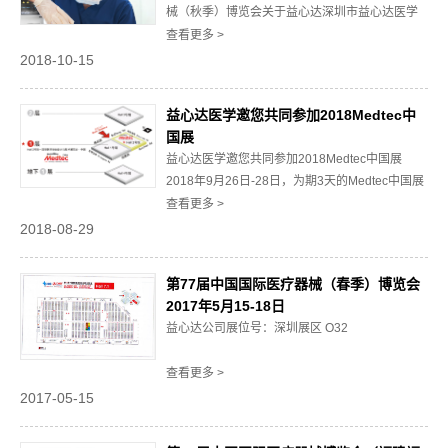
械（秋季）博览会关于益心达深圳市益心达医学
新技术有限公司，是留美医学博士王涛先生于
查看更多 >
1996年回国创办的民营企业，是一家专业从事医
2018-10-15
疗器械研发、生产、销售的国家高新技术企业，
公司坚持走产、学、研一体化的科学道路，以领
益心达医学邀您共同参加2018Medtec中
先的技术、卓越的产品质量和诚实可信的服务，
国展
赢得...
益心达医学邀您共同参加2018Medtec中国展
2018年9月26日-28日，为期3天的Medtec中国展
（第十四届国际医疗器械设计与制造技术展览
查看更多 >
会）在上海世博展览馆隆重举办。深圳市益心达
2018-08-29
医学新技术有限公司自上世纪九十年代创立以
来，一直致力于“介入医学导管”领域的研发、生
第77届中国国际医疗器械（春季）博览会
产、销售，目前拥有“麻醉”、“...
2017年5月15-18日
益心达公司展位号：深圳展区 O32
查看更多 >
2017-05-15