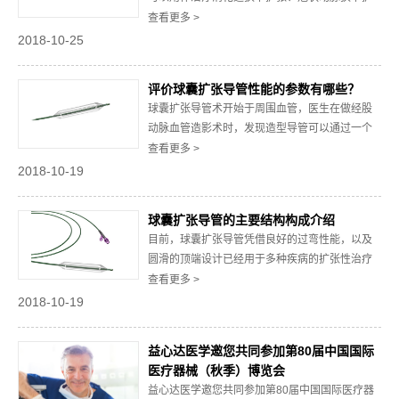
张或其它疾病的辅助扩张治疗。质量过硬的球囊
查看更多 >
扩张导管能够提高跟踪能力，减少放射时间从而
2018-10-25
缩短手术时间，同时能够缩短使用钢丝的长度，
便于无菌手术操作。下文中主要介绍三种常见的
评价球囊扩张导管性能的参数有哪些？
球囊扩张导管类型。1.OTW球囊扩张导管OTW球
球囊扩张导管术开始于周围血管，医生在做经股
囊...
动脉血管造影术时，发现造型导管可以通过一个
几乎完全闭塞的髂动脉。这个发现证明了导管系
查看更多 >
统可以通过病变区，完成硬化狭窄的血管部分扩
2018-10-19
张。目前，质量过硬的球囊扩张导管已经被广泛
用于心血管相关疾病的诊断和治疗。下文中主要
球囊扩张导管的主要结构构成介绍
介绍评价球囊扩张导管的三个常用的性能参数。1.
目前，球囊扩张导管凭借良好的过弯性能，以及
命名...
圆滑的顶端设计已经用于多种疾病的扩张性治疗
中。质量过硬的球囊扩张导管采用的是由较好可
查看更多 >
塑性的尼龙材料，它的球囊能够顺利通过钳道孔
2018-10-19
进入半闭塞或完全闭塞病变位置，它的显影点的
设计可精确的判断使用时导管所在的位置。下文
益心达医学邀您共同参加第80届中国国际
将对球囊扩张导管的结构展开详细介绍，让人们
医疗器械（秋季）博览会
进一步加...
益心达医学邀您共同参加第80届中国国际医疗器