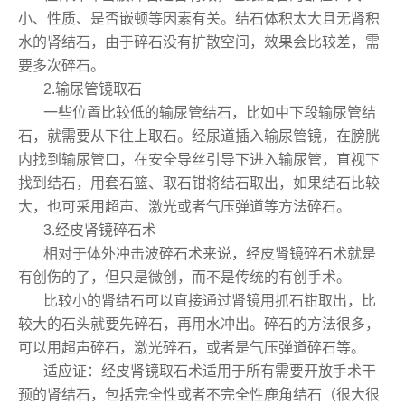
小、性质、是否嵌顿等因素有关。结石体积太大且无肾积
水的肾结石，由于碎石没有扩散空间，效果会比较差，需
要多次碎石。
2.输尿管镜取石
一些位置比较低的输尿管结石，比如中下段输尿管结
石，就需要从下往上取石。经尿道插入输尿管镜，在膀胱
内找到输尿管口，在安全导丝引导下进入输尿管，直视下
找到结石，用套石篮、取石钳将结石取出，如果结石比较
大，也可采用超声、激光或者气压弹道等方法碎石。
3.经皮肾镜碎石术
相对于体外冲击波碎石术来说，经皮肾镜碎石术就是
有创伤的了，但只是微创，而不是传统的有创手术。
比较小的肾结石可以直接通过肾镜用抓石钳取出，比
较大的石头就要先碎石，再用水冲出。碎石的方法很多，
可以用超声碎石，激光碎石，或者是气压弹道碎石等。
适应证：经皮肾镜取石术适用于所有需要开放手术干
预的肾结石，包括完全性或者不完全性鹿角结石（很大很