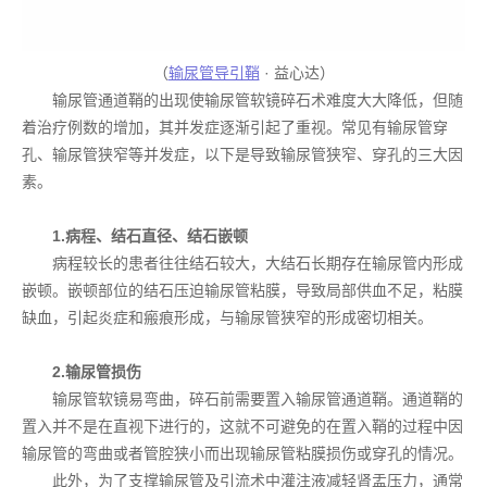
（
输尿管导引鞘
· 益心达）
输尿管通道鞘的出现使输尿管软镜碎石术难度大大降低，但随
着治疗例数的增加，其并发症逐渐引起了重视。常见有输尿管穿
孔、输尿管狭窄等并发症，以下是导致输尿管狭窄、穿孔的三大因
素。
1.病程、结石直径、结石嵌顿
病程较长的患者往往结石较大，大结石长期存在输尿管内形成
嵌顿。嵌顿部位的结石压迫输尿管粘膜，导致局部供血不足，粘膜
缺血，引起炎症和瘢痕形成，与输尿管狭窄的形成密切相关。
2.输尿管损伤
输尿管软镜易弯曲，碎石前需要置入输尿管通道鞘。通道鞘的
置入并不是在直视下进行的，这就不可避免的在置入鞘的过程中因
输尿管的弯曲或者管腔狭小而出现输尿管粘膜损伤或穿孔的情况。
此外，为了支撑输尿管及引流术中灌注液减轻肾盂压力，通常