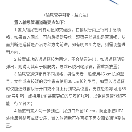
（输尿管导引鞘 · 益心达）
置入输尿管通道鞘要点如下：
1.置入输尿管时有明显的突破感，在输尿管内上行时手感顺
畅，如果置入困难，可前后摆动导丝，观察导丝进出是否通畅，从
而判断通道鞘是否沿导丝方向前进，如有明显阻力感，则需调整进
鞘方向；
2.放置成功的通道鞘较为固定，不会随意进出，如通道鞘明显
弹出，则说明其盘于膀胱内，导丝已脱出输尿管，需重新放置；
3.输尿管通道鞘有不同规格，男性患者一般使用45 cm长的型
号，女性或者较矮的男性患者使用35 cm长的型号，如置入通道鞘
时仅能通过输尿管开口或不能上行到较高位置，男性患者亦可用35
cm导引鞘，或换用14F甚至更细的筋膜扩张鞘，以免输尿管软镜不
能上行至肾盂；
4.通道鞘置人勿一步到位，尿道口外留10 cm，防止损伤UPJ
处输尿管黏膜或肾实质，置入软镜后可在直视下再次调节通道鞘位
置。