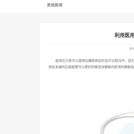
公司动态
行业动态
其他新闻