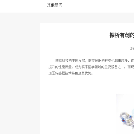
公司动态
行业动态
其他新闻